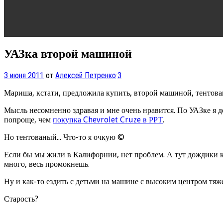
УАЗка второй машиной
3 июня 2011
от
Алексей Петренко
·
3
Мариша, кстати, предложила купить, второй машиной, тентован
Мысль несомненно здравая и мне очень нравится. По УАЗке я д
попроще, чем
покупка Chevrolet Cruze в РРТ
.
Но тентованый... Что-то я очкую ©
Если бы мы жили в Калифорнии, нет проблем. А тут дождики к
много, весь промокнешь.
Ну и как-то ездить с детьми на машине с высоким центром тяже
Старость?