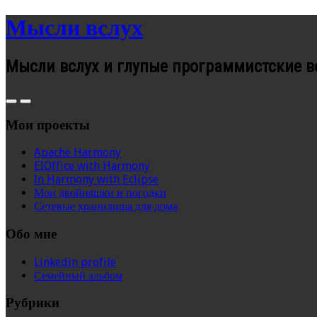
Мысли вслух
Мысли вслух и глупые программистские 
Мои проекты
Apache Harmony
EIOffice with Harmony
In Harmony with Eclipse
Мои двойняшки и погодки
Сетевые хранилища для дома
Обо мне
Linkedin profile
Семейный альбом
Рубрики