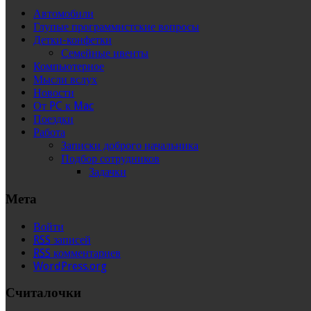
Автомобили
Глупые программистские вопросы
Детки-конфетки
Семейные ивенты
Компьютерное
Мысли вслух
Новости
От PC к Mac
Поездки
Работа
Записки доброго начальника
Подбор сотрудников
Задачки
Мета
Войти
RSS
записей
RSS
комментариев
WordPress.org
Считалочки