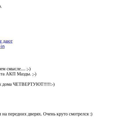
.
не дают
-in