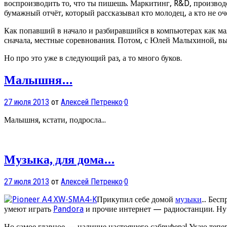
воспроизводить то, что ты пишешь. Маркитинг, R&D, производс
бумажный отчёт, который рассказывал кто молодец, а кто не о
Как попавший в начало и разбиравшийся в компьютерах как мал
сначала, местные соревнования. Потом, с Юлей Малыхиной, вы
Но про это уже в следующий раз, а то много буков.
Малышня...
27 июля 2013
от
Алексей Петренко
·
0
Малышня, кстати, подросла...
Музыка, для дома...
27 июля 2013
от
Алексей Петренко
·
0
Прикупил себе домой
музыки
... Бе
умеют играть
Pandora
и прочие интернет — радиостанции. Ну и
Но самое главное — наличие настоящего сабвуфера! Ухаю тепер