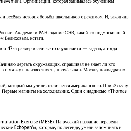
hievement. Организации, которая занималась обучением
ая и весёлая история борьбы школьников с режимом. И, закончив
в России. Академики РАН, здание СЭВ, какой-то подмосковный
м Велиховым, кстати.
й 47-й размер и сейчас-то обувь найти — задача, а тогда
 Начинаю дёргать окружающих, спрашивая не знает ли кто
в и ухожу в неизвестность, прочёсывать Москву поквадратно
ий, который мы учили, отличается американского. Привёз кучу
ей. Первые магниты на холодильник. Один с надписью «Thomas
ulation Exercise (MESE). На русский название перевели
ские Echopen'ы, которые, по легенде, умели запоминать и