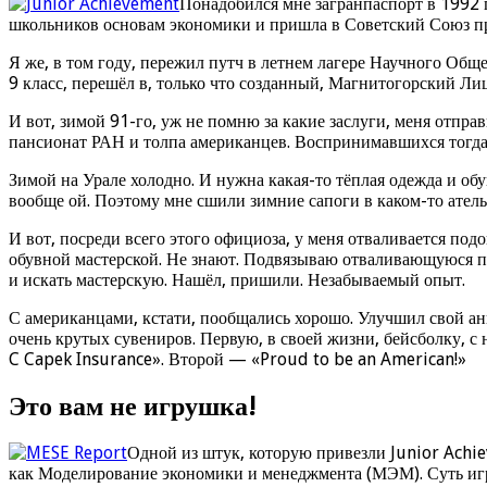
Понадобился мне загранпаспорт в 1992 
школьников основам экономики и пришла в Советский Союз пря
Я же, в том году, пережил путч в летнем лагере Научного Обще
9 класс, перешёл в, только что созданный, Магнитогорский Л
И вот, зимой 91-го, уж не помню за какие заслуги, меня отпр
пансионат РАН и толпа американцев. Воспринимавшихся тогда 
Зимой на Урале холодно. И нужна какая-то тёплая одежда и обу
вообще ой. Поэтому мне сшили зимние сапоги в каком-то ателье
И вот, посреди всего этого официоза, у меня отваливается по
обувной мастерской. Не знают. Подвязываю отваливающуюся п
и искать мастерскую. Нашёл, пришили. Незабываемый опыт.
С американцами, кстати, пообщались хорошо. Улучшил свой ан
очень крутых сувениров. Первую, в своей жизни, бейсболку, 
C Capek Insurance». Второй — «Proud to be an American!»
Это вам не игрушка!
Одной из штук, которую привезли Junior Achi
как Моделирование экономики и менеджмента (МЭМ). Суть игр