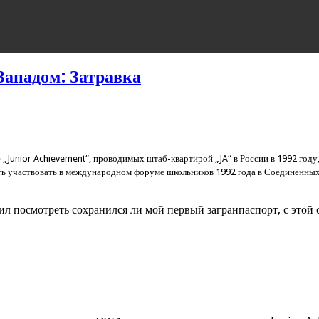
Западом: Затравка
Junior Achievement“, проводимых штаб-квартирой „JA“ в России в 1992 году
ть участвовать в международном форуме школьников 1992 года в Соединенных 
шил посмотреть сохранился ли мой первый загранпаспорт, с этой 