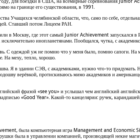
году, для поездки в США, на всемирные соревнования Junior Ac
мо на границе его существования, в 1991.
ства Учащихся челябинской области, что, само по себе, отдельн
ицей. Ставший потом Лицеем РАН.
авили в Москву, где этот самый Junior Achievement запускался 
исключительно инопланетянами. Пообщался, чутка, с академико
вь. С одеждой уж не помню что у меня было, помню сапоги. На мо
. На меху, тепло, хорошо.
дошва. Я в здании СЭВ, с академиками, нужно что-то придумать.
одошву верёвкой, протискиваюсь мимо академиков и американце
глийский фразой «see you» и услышал чем английский английск
с надписью «Good Year». Какой-то канцелярии: ручек, карандаш
evement, была компьютерная игра Management and Economic Sim
ушки была в управлении компанией, производящей некие магиче