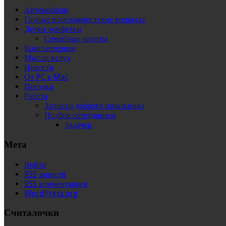
Автомобили
Глупые программистские вопросы
Детки-конфетки
Семейные ивенты
Компьютерное
Мысли вслух
Новости
От PC к Mac
Поездки
Работа
Записки доброго начальника
Подбор сотрудников
Задачки
Мета
Войти
RSS
записей
RSS
комментариев
WordPress.org
Считалочки