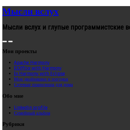
Мысли вслух
Мысли вслух и глупые программистские 
Мои проекты
Apache Harmony
EIOffice with Harmony
In Harmony with Eclipse
Мои двойняшки и погодки
Сетевые хранилища для дома
Обо мне
Linkedin profile
Семейный альбом
Рубрики