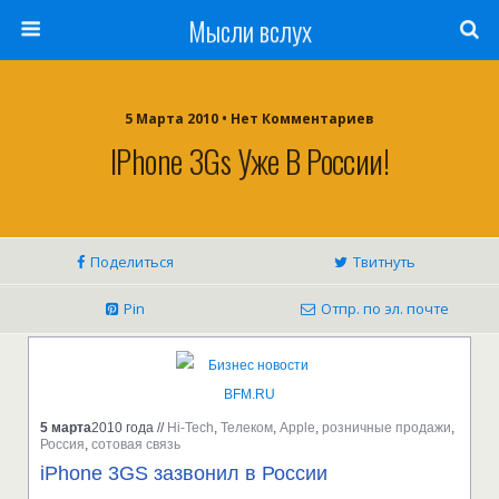
Мысли вслух
5 Марта 2010 •
Нет Комментариев
IPhone 3Gs Уже В России!
Поделиться
Твитнуть
Pin
Отпр. по эл. почте
5 марта
2010 года
//
Hi-Tech
,
Телеком
,
Apple
,
розничные продажи
,
Россия
,
сотовая связь
iPhone 3GS зазвонил в России