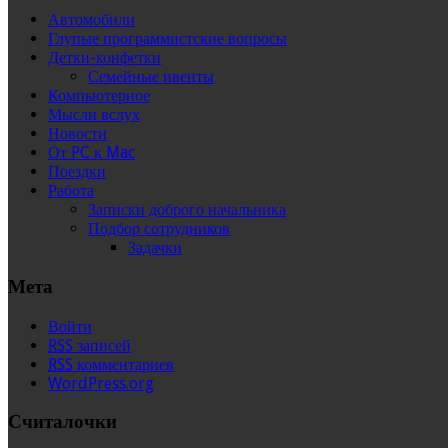
Автомобили
Глупые программистские вопросы
Детки-конфетки
Семейные ивенты
Компьютерное
Мысли вслух
Новости
От PC к Mac
Поездки
Работа
Записки доброго начальника
Подбор сотрудников
Задачки
Мета
Войти
RSS
записей
RSS
комментариев
WordPress.org
Считалочки