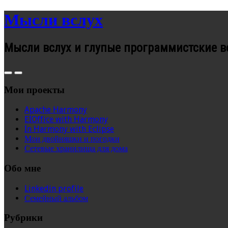
Мысли вслух
Мысли вслух и глупые программистские 
Мои проекты
Apache Harmony
EIOffice with Harmony
In Harmony with Eclipse
Мои двойняшки и погодки
Сетевые хранилища для дома
Обо мне
Linkedin profile
Семейный альбом
Рубрики