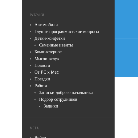
Навиг
по
РУБРИКИ
запис
Автомобили
Глупые программистские вопросы
Детки-конфетки
Семейные ивенты
Компьютерное
Мысли вслух
Новости
От PC к Mac
Поездки
Работа
Записки доброго начальника
Подбор сотрудников
Задачки
МЕТА
Войти