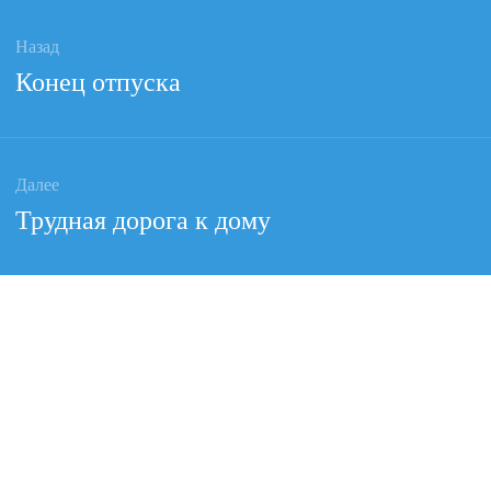
ация
Назад
Предыдущая
Конец отпуска
ям
запись:
Далее
Следующая
Трудная дорога к дому
запись: