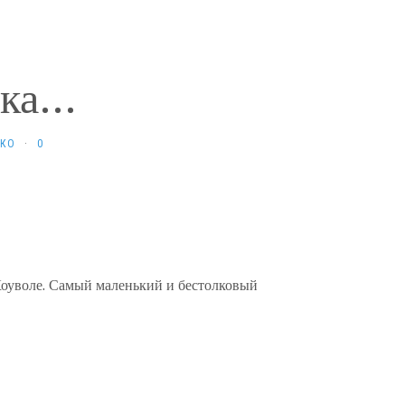
ка...
НКО
·
0
Коуволе. Самый маленький и бестолковый