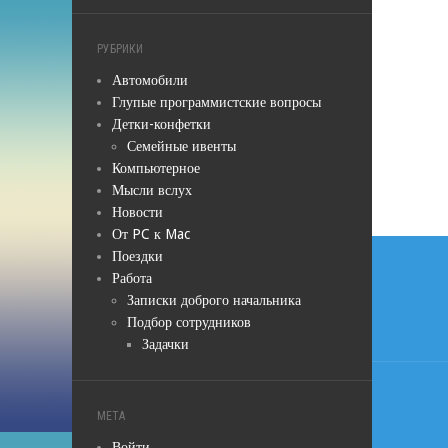
РУБРИКИ
Автомобили
Глупые программистские вопросы
Детки-конфетки
Семейные ивенты
Компьютерное
Мысли вслух
Новости
От PC к Mac
Навиг
Поездки
Работа
по
Записки доброго начальника
запис
Подбор сотрудников
Задачки
МЕТА
Войти