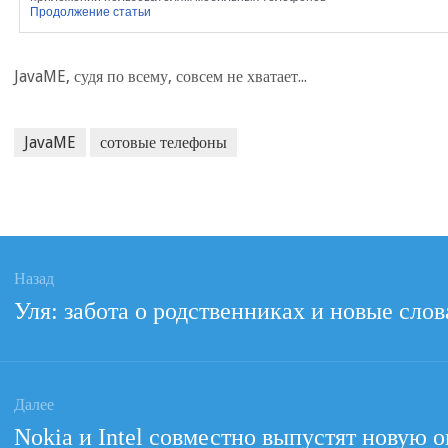
Продолжение статьи
JavaME, судя по всему, совсем не хватает...
JavaME
сотовые телефоны
ация
Назад
Предыдущая
Уля: забота о родственниках и новые слов
ям
запись:
Далее
Следующая
Nokia и Intel совместно выпустят новую