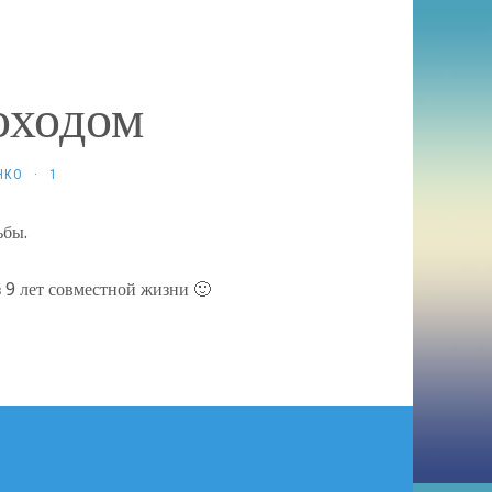
оходом
НКО
·
1
ьбы.
 9 лет совместной жизни 🙂