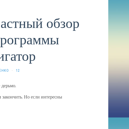
астный обзор
программы
игатор
РЕНКО
·
12
 дерьмо.
 закончить. Но если интересны