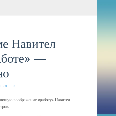
ме Навител
аботе» —
но
ЕНКО
·
0
ясающую воображение «работу» Навител
тров.