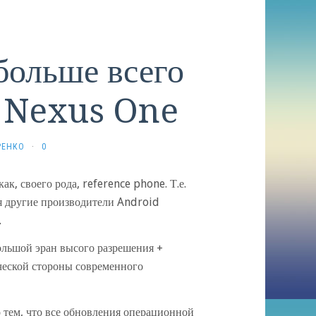
больше всего
м Nexus One
РЕНКО
·
0
к, своего рода, reference phone. Т.е.
я другие производители Android
.
ольшой эран высого разрешения +
ческой стороны современного
о тем, что все обновления операционной