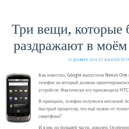
Три вещи, которые 
раздражают в моё
10 ДЕКАБРЯ 2010
ОТ
АЛЕКСЕЙ ПЕТ
Как известно, Google выпустила Nexus One ка
телефон на который должны ориентироватьс
устройств. Фактически его производила HTC
В принципе, телефон получился неплохой: б
быстрый процессор, что ещё нужно от техни
смартфона?
И я им, по большей части, доволен. Особенн