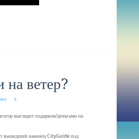
 на ветер?
НКО
·
0
игатор выглядит подарком/деньгами на
ает вышедший наконец CityGuide под